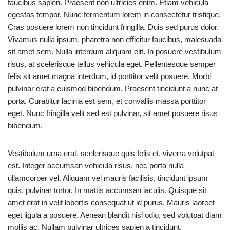
faucibus sapien. Praesent non ultricies enim. Etiam vehicula
egestas tempor. Nunc fermentum lorem in consectetur tristique.
Cras posuere lorem non tincidunt fringilla. Duis sed purus dolor.
Vivamus nulla ipsum, pharetra non efficitur faucibus, malesuada
sit amet sem. Nulla interdum aliquam elit. In posuere vestibulum
risus, at scelerisque tellus vehicula eget. Pellentesque semper
felis sit amet magna interdum, id porttitor velit posuere. Morbi
pulvinar erat a euismod bibendum. Praesent tincidunt a nunc at
porta. Curabitur lacinia est sem, et convallis massa porttitor
eget. Nunc fringilla velit sed est pulvinar, sit amet posuere risus
bibendum.
Vestibulum urna erat, scelerisque quis felis et, viverra volutpat
est. Integer accumsan vehicula risus, nec porta nulla
ullamcorper vel. Aliquam vel mauris facilisis, tincidunt ipsum
quis, pulvinar tortor. In mattis accumsan iaculis. Quisque sit
amet erat in velit lobortis consequat ut id purus. Mauris laoreet
eget ligula a posuere. Aenean blandit nisl odio, sed volutpat diam
mollis ac. Nullam pulvinar ultrices sapien a tincidunt.