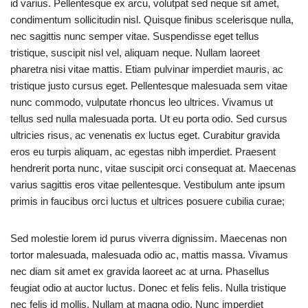
id varius. Pellentesque ex arcu, volutpat sed neque sit amet,
condimentum sollicitudin nisl. Quisque finibus scelerisque nulla,
nec sagittis nunc semper vitae. Suspendisse eget tellus
tristique, suscipit nisl vel, aliquam neque. Nullam laoreet
pharetra nisi vitae mattis. Etiam pulvinar imperdiet mauris, ac
tristique justo cursus eget. Pellentesque malesuada sem vitae
nunc commodo, vulputate rhoncus leo ultrices. Vivamus ut
tellus sed nulla malesuada porta. Ut eu porta odio. Sed cursus
ultricies risus, ac venenatis ex luctus eget. Curabitur gravida
eros eu turpis aliquam, ac egestas nibh imperdiet. Praesent
hendrerit porta nunc, vitae suscipit orci consequat at. Maecenas
varius sagittis eros vitae pellentesque. Vestibulum ante ipsum
primis in faucibus orci luctus et ultrices posuere cubilia curae;
Sed molestie lorem id purus viverra dignissim. Maecenas non
tortor malesuada, malesuada odio ac, mattis massa. Vivamus
nec diam sit amet ex gravida laoreet ac at urna. Phasellus
feugiat odio at auctor luctus. Donec et felis felis. Nulla tristique
nec felis id mollis. Nullam at magna odio. Nunc imperdiet